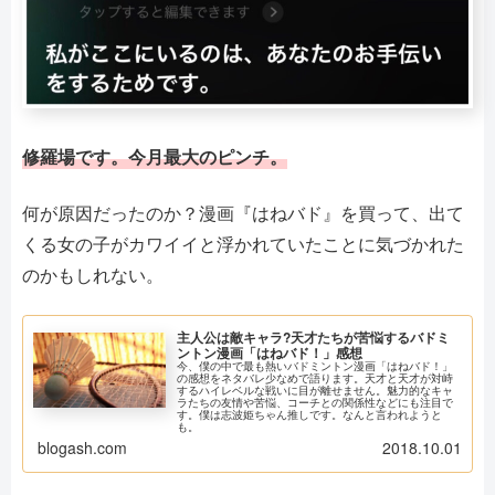
修羅場です。今月最大のピンチ。
何が原因だったのか？漫画『はねバド』を買って、出て
くる女の子がカワイイと浮かれていたことに気づかれた
のかもしれない。
主人公は敵キャラ?天才たちが苦悩するバドミ
ントン漫画「はねバド！」感想
今、僕の中で最も熱いバドミントン漫画「はねバド！」
の感想をネタバレ少なめで語ります。天才と天才が対峙
するハイレベルな戦いに目が離せません。魅力的なキャ
ラたちの友情や苦悩、コーチとの関係性などにも注目で
す。僕は志波姫ちゃん推しです。なんと言われようと
も。
blogash.com
2018.10.01