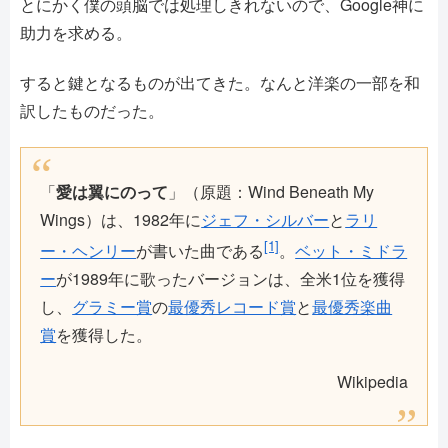
とにかく僕の頭脳では処理しきれないので、Google神に
助力を求める。
すると鍵となるものが出てきた。なんと洋楽の一部を和
訳したものだった。
「
愛は翼にのって
」（原題：Wind Beneath My
Wings）は、1982年に
ジェフ・シルバー
と
ラリ
[1]
ー・ヘンリー
が書いた曲である
。
ベット・ミドラ
ー
が1989年に歌ったバージョンは、全米1位を獲得
し、
グラミー賞
の
最優秀レコード賞
と
最優秀楽曲
賞
を獲得した。
Wikipedia