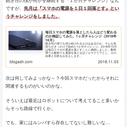
飽き性の僕が何かを継続する『１か月チャレンジ』なん
ですが、
先月は『スマホの電源を１日１回落とす』とい
うチャレンジをしました。
毎日スマホの電源を落としたら人はどう変わる
のか検証してみた。1ヶ月チャレンジ（2018年
10月）
飽き性の僕でも何か続けれるものはあるのか。そんな気
持ちがきっかけで始めた1か月チャレンジ。2018年10月
は毎日スマホの電源を落とすことに挑戦しました。数時
間でも数秒でも電源を落とせばノルマクリアとし、その
結果と分析をお伝えします。
blogash.com
2018.11.03
次は何してみよっかな～？今回スマホだったからそれに
関連するものがいいのかな。
そういえば最近はロボットについて考えてること多いか
らそっち路線で行くか。
でも、家にはルンバすら存在してないし難しいな…