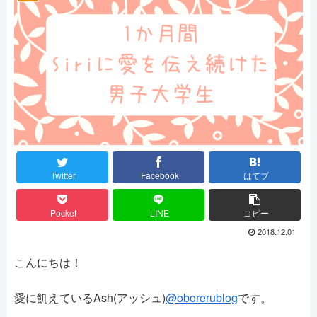
Twitter
Facebook
はてブ
Pocket
LINE
コピー
2018.12.01
こんにちは！
愛に飢えているAsh(アッシュ)
@oborerublog
です。