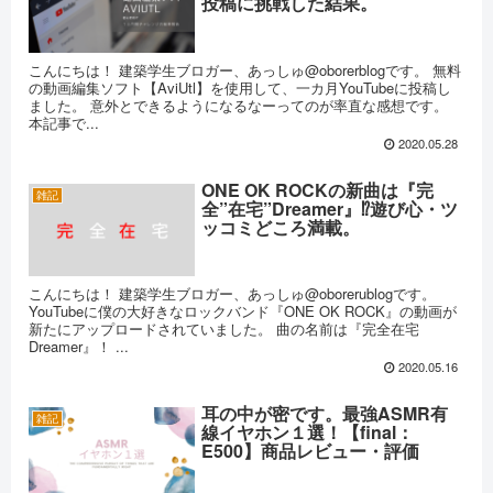
投稿に挑戦した結果。
こんにちは！ 建築学生ブロガー、あっしゅ@oborerblogです。 無料
の動画編集ソフト【AviUtl】を使用して、一カ月YouTubeに投稿し
ました。 意外とできるようになるなーってのが率直な感想です。
本記事で...
2020.05.28
ONE OK ROCKの新曲は『完
雑記
全”在宅”Dreamer』⁉遊び心・ツ
ッコミどころ満載。
こんにちは！ 建築学生ブロガー、あっしゅ@oborerublogです。
YouTubeに僕の大好きなロックバンド『ONE OK ROCK』の動画が
新たにアップロードされていました。 曲の名前は『完全在宅
Dreamer』！ ...
2020.05.16
耳の中が密です。最強ASMR有
雑記
線イヤホン１選！【final：
E500】商品レビュー・評価