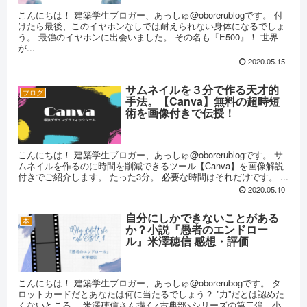
こんにちは！ 建築学生ブロガー、あっしゅ@oborerublogです。 付
けたら最後、このイヤホンなしでは耐えられない身体になるでしょ
う。 最強のイヤホンに出会いました。 その名も『E500』！ 世界
が...
2020.05.15
サムネイルを３分で作る天才的
ブログ
手法。【Canva】無料の超時短
術を画像付きで伝授！
こんにちは！ 建築学生ブロガー、あっしゅ@oborerublogです。 サ
ムネイルを作るのに時間を削減できるツール【Canva】を画像解説
付きでご紹介します。 たった3分。 必要な時間はそれだけです。 ...
2020.05.10
自分にしかできないことがある
本
か？小説『愚者のエンドロー
ル』米澤穂信 感想・評価
こんにちは！ 建築学生ブロガー、あっしゅ@oborerubogです。 タ
ロットカードだとあなたは何に当たるでしょう？ ”力”だとは認めた
くないところ。 米澤穂信さん描く<古典部>シリーズの第二弾、小