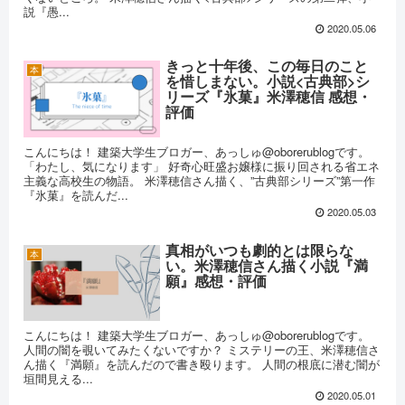
説『愚...
2020.05.06
きっと十年後、この毎日のこと
本
を惜しまない。小説<古典部>シ
リーズ『氷菓』米澤穂信 感想・
評価
こんにちは！ 建築大学生ブロガー、あっしゅ@oborerublogです。
「わたし、気になります」 好奇心旺盛お嬢様に振り回される省エネ
主義な高校生の物語。 米澤穂信さん描く、”古典部シリーズ”第一作
『氷菓』を読んだ...
2020.05.03
真相がいつも劇的とは限らな
本
い。米澤穂信さん描く小説『満
願』感想・評価
こんにちは！ 建築大学生ブロガー、あっしゅ@oborerublogです。
人間の闇を覗いてみたくないですか？ ミステリーの王、米澤穂信さ
ん描く『満願』を読んだので書き殴ります。 人間の根底に潜む闇が
垣間見える...
2020.05.01