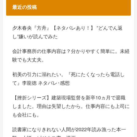
最近の投稿
夕木春央『方舟』【ネタバレあり！】 ”どんでん返
し”嫌いが読んでみた
会計事務所の仕事内容は？分かりやすく簡単に。未経
験でも大丈夫。
初美の引力に溺れたい。『死にたくなったら電話し
て』李龍徳 ネタバレ･感想
【挫折シリーズ】建築現場監督を新卒10ヵ月で退職
しました。理由は失望したから。仕事内容にも上司に
も会社にも。
読書家になりきれない人間が2022年読み漁った本一