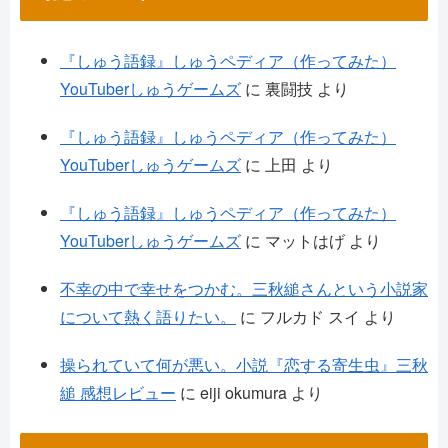
『しゅう語録』しゅうペディア（作ってみた）
YouTuberしゅうゲームズ
に
裏闘技
より
『しゅう語録』しゅうペディア（作ってみた）
YouTuberしゅうゲームズ
に
上田
より
『しゅう語録』しゅうペディア（作ってみた）
YouTuberしゅうゲームズ
に
マットはげ
より
不幸の中で幸せをつかむ。三秋縋さんという小説家
について熱く語りたい。
に
フルカド スイ
より
操られていて何が悪い。小説『恋する寄生虫』三秋
縋 感想レビュー
に
eiji okumura
より