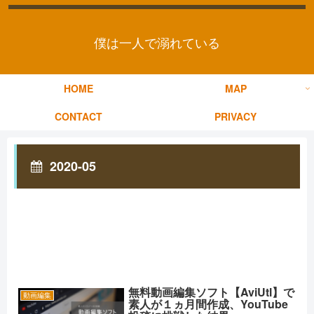
僕は一人で溺れている
HOME
MAP
CONTACT
PRIVACY
2020-05
無料動画編集ソフト【AviUtl】で
動画編集
素人が１ヵ月間作成、YouTube