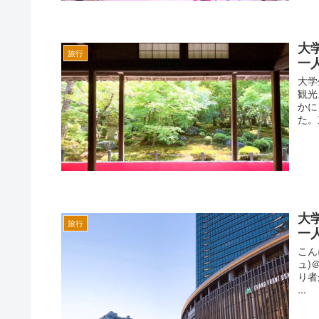
大
旅行
一
大学
観光
かに
た。
大
旅行
一
こん
ュ)
り者
...