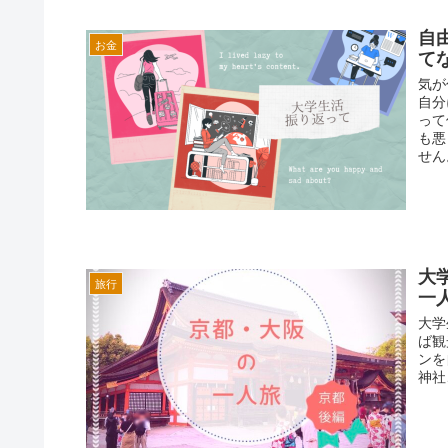
自
お金
て
気が
自分
って
も悪
せん
大
旅行
一
大学
ば観
ンを
神社