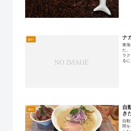
ナ
旅行
東海
た。
ラク
るに
自
旅行
き
自動
間を
らな