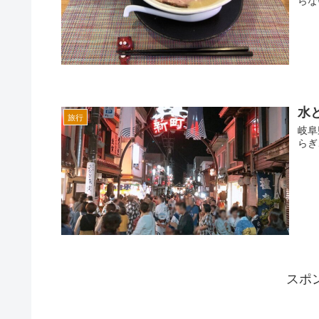
水
旅行
岐阜
らぎ
スポ