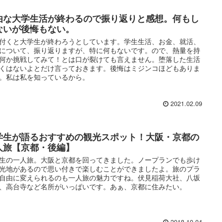
由な大学生活が終わるので振り返りと感想。何もし
ないが後悔もない。
付くと大学生が終わろうとしています。学生生活、お金、就活、
について、振り返りますが、特に何もないです。ので、熱量を持
何か挑戦してみて！とは口が裂けても言えません。堕落した生活
くはないよとだけ言っておきます。後悔はミジンコほどもありま
。私は私を知っているから。
2021.02.09
学生が語るおすすめの観光スポット！大阪・京都の
人旅【京都・後編】
生の一人旅。大阪と京都を回ってきました。ノープランでも歩け
光地があるので思い付きで楽しむことができましたよ。旅のプラ
自由に変えられるのも一人旅の魅力ですね。伏見稲荷大社、八坂
、高台寺など名所がいっぱいです。あぁ、京都に住みたい。