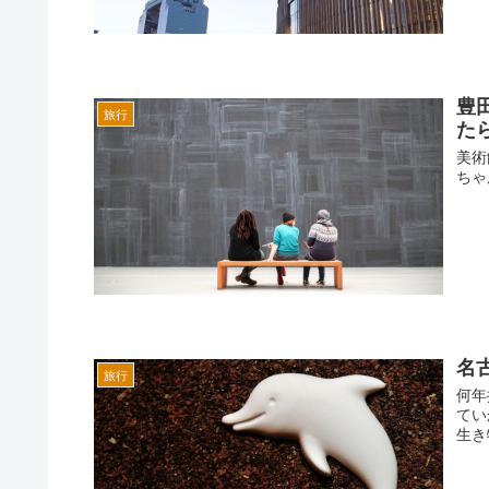
豊
旅行
た
美術
ちゃ
名
旅行
何年
てい
生き