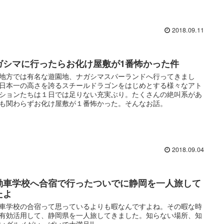
2018.09.11
ガシマに行ったらお化け屋敷が1番怖かった件
地方では有名な遊園地、ナガシマスパーランドへ行ってきまし
日本一の高さを誇るスチールドラゴンをはじめとする様々なアト
ションたちは１日では足りない充実ぶり。たくさんの絶叫系があ
も関わらずお化け屋敷が１番怖かった。そんなお話。
2018.09.04
動車学校へ合宿で行ったついでに静岡を一人旅して
たよ
車学校の合宿って思っているよりも暇なんですよね。その暇な時
有効活用して、静岡県を一人旅してきました。知らない場所、知
いグルメがいっぱいで大満足!!