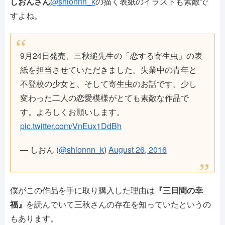
しおんさん
@shionnn_k
の描く表紙のイラストも素敵で
すよね。
9月24日発売、三秋縋先生の「恋する寄生虫」の表
紙を担当させていただきました。失業中の青年と
不登校の少女と、そして寄生虫のお話です。少し
変わった二人の恋愛模様がとても素敵な作品で
す。よろしくお願いします。
pic.twitter.com/VnEux1DdBh
— しおん (
@shionnn_k
)
August 26, 2016
僕がこの作品を手に取り購入した理由は
『三日間の幸
福』
を読んでいて三秋さんの存在を知っていたというの
もあります。