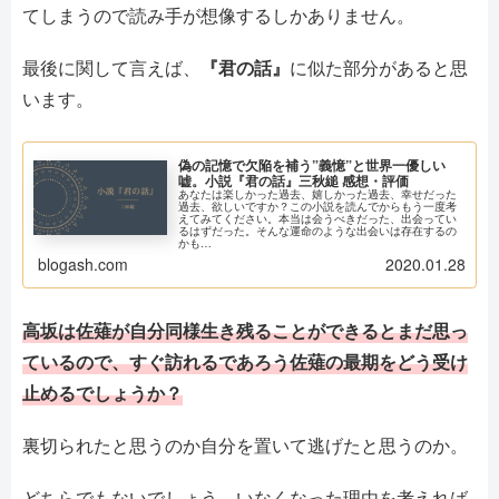
てしまうので読み手が想像するしかありません。
最後に関して言えば、
『君の話』
に似た部分があると思
います。
偽の記憶で欠陥を補う”義憶”と世界一優しい
嘘。小説『君の話』三秋縋 感想・評価
あなたは楽しかった過去、嬉しかった過去、幸せだった
過去、欲しいですか？この小説を読んでからもう一度考
えてみてください。本当は会うべきだった、出会ってい
るはずだった。そんな運命のような出会いは存在するの
かも…
blogash.com
2020.01.28
高坂は佐薙が自分同様生き残ることができるとまだ思っ
ているので、すぐ訪れるであろう佐薙の最期をどう受け
止めるでしょうか？
裏切られたと思うのか自分を置いて逃げたと思うのか。
どちらでもないでしょう。いなくなった理由を考えれば