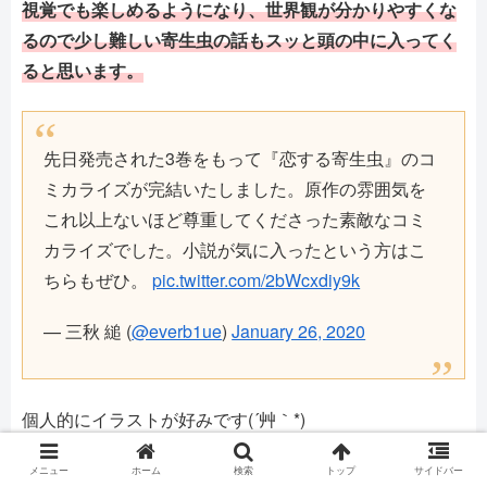
視覚でも楽しめるようになり、世界観が分かりやすくな
るので少し難しい寄生虫の話もスッと頭の中に入ってく
ると思います。
先日発売された3巻をもって『恋する寄生虫』のコ
ミカライズが完結いたしました。原作の雰囲気を
これ以上ないほど尊重してくださった素敵なコミ
カライズでした。小説が気に入ったという方はこ
ちらもぜひ。
pic.twitter.com/2bWcxdiy9k
— 三秋 縋 (
@everb1ue
)
January 26, 2020
個人的にイラストが好みです(´艸｀*)
メニュー
ホーム
検索
トップ
サイドバー
Amazonで詳細を見る