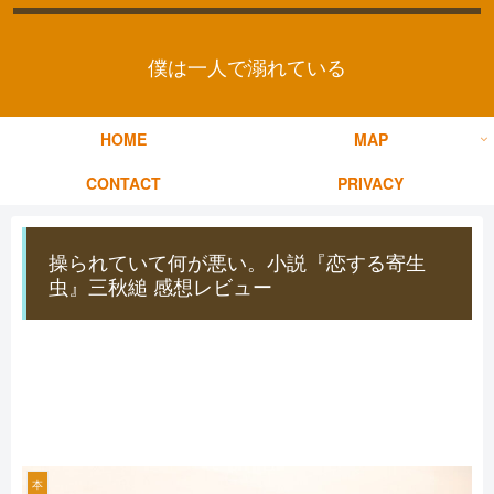
僕は一人で溺れている
HOME
MAP
CONTACT
PRIVACY
操られていて何が悪い。小説『恋する寄生
虫』三秋縋 感想レビュー
本