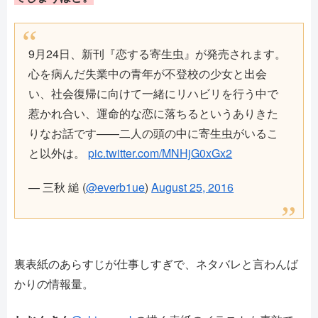
9月24日、新刊『恋する寄生虫』が発売されます。
心を病んだ失業中の青年が不登校の少女と出会
い、社会復帰に向けて一緒にリハビリを行う中で
惹かれ合い、運命的な恋に落ちるというありきた
りなお話です——二人の頭の中に寄生虫がいるこ
と以外は。
pic.twitter.com/MNHjG0xGx2
— 三秋 縋 (
@everb1ue
)
August 25, 2016
裏表紙のあらすじが仕事しすぎで、ネタバレと言わんば
かりの情報量。