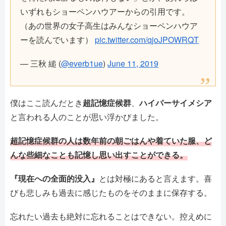
いずれもショーペンハウアーからの引用です。
（あの世界の女子高生はみんなショーペンハウア
ーを読んでいます）
pic.twitter.com/qjoJPOWRQT
— 三秋 縋 (
@everb1ue
)
June 11, 2019
僕はここ読んだとき
超記憶症候群
、
ハイパーサイメシア
と言われる人のことが思い浮かびました。
超記憶症候群の人は数年前の朝ごはんや着ていた服、ど
んな些細なことも記憶し思い出すことができる。
『現在への全面的没入』
とは対極にあると言えます。喜
びも悲しみも過去に感じたものをそのままに保存する。
忘れたい過去も絶対に忘れることはできない。控えめに