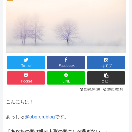
Twitter
Facebook
はてブ
Pocket
LINE
コピー
2020.04.26
2020.02.18
こんにちは‼
あっしゅ
@oborerublog
です。
「あなたの恋は操り人形の恋にしか過ぎない。」