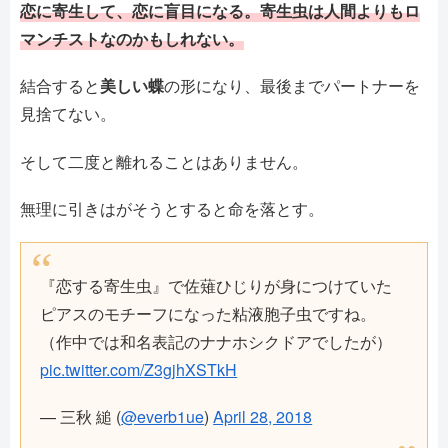
恋に寄生して、恋に盲目になる。寄生虫は人間よりもロ
マンチストなのかもしれない。
結合すると
美しい蝶
の形になり、最後までパートナーを
見捨てない。
そして二度と離れることはありません。
無理に引きはがそうとすると命を落とす。
『恋する寄生虫』で佐薙ひじりが身につけていた
ピアスのモチーフになった粘液胞子虫ですね。
（作中では和名表記のナナホシクドアでしたが）
pic.twitter.com/Z3gjhXSTkH
— 三秋 縋 (
@everb1ue
)
April 28, 2018