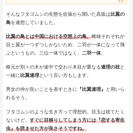
そんなフタゴムシの生態を佐薙から聞いた高坂は
比翼の
鳥
を連想していました。
比翼の鳥とは中国における空想上の鳥。
雌雄それぞれが
目と翼が一つずつしかないため、二羽が一体になって飛
ぶというもの。三位一体ではなく、
二羽一体
。
根元が別々の木が途中で交わり木目が重なる
連理の枝
と
一緒に
比翼連理
という言い方もします。
男女の仲が良いことを表すときに
『比翼連理』
と用いら
れるそう。
フタゴムシのような生き方って理想的。目玉は捨てたく
ないけど。
すぐに目移りしてしまう方には『恋する寄生
虫』を読ませた方が良さそうですね。