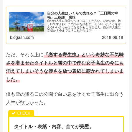
自分の人生はいくらで売れる？「三日間の幸
福」三秋縋 感想
自分の人生に値段をつけてみてください。なかなか、難
しいですよね。この小説を読むと、そういったことを考
えるいいきっかけになるかもしれません。自分の人生は
幸福か？今までは？これからは？
blogash.com
2018.09.18
ただ、それ以上に
『恋する寄生虫』という奇妙な不気味
さを潜ませたタイトルと雪の中で佇む女子高生の今にも
消えてしまいそうな儚さを放つ表紙に惹かれてしまいま
した。
僕も雪の降る日の公園で白い息を吐く女子高生に出会う
人生が欲しかった。
タイトル・表紙・内容、全てが完璧。