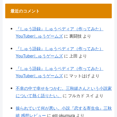
最近のコメント
『しゅう語録』しゅうペディア（作ってみた）
YouTuberしゅうゲームズ
に
裏闘技
より
『しゅう語録』しゅうペディア（作ってみた）
YouTuberしゅうゲームズ
に
上田
より
『しゅう語録』しゅうペディア（作ってみた）
YouTuberしゅうゲームズ
に
マットはげ
より
不幸の中で幸せをつかむ。三秋縋さんという小説家
について熱く語りたい。
に
フルカド スイ
より
操られていて何が悪い。小説『恋する寄生虫』三秋
縋 感想レビュー
に
eiji okumura
より